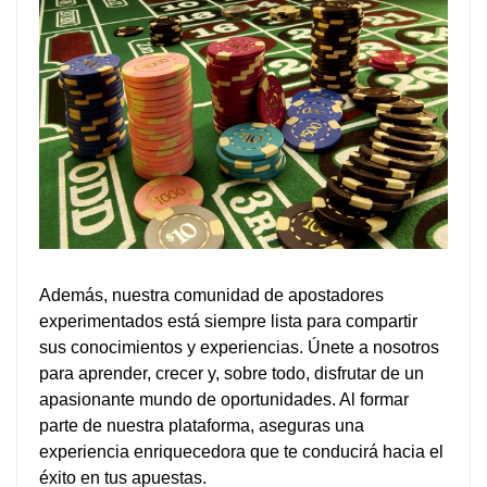
Además, nuestra comunidad de apostadores
experimentados está siempre lista para compartir
sus conocimientos y experiencias. Únete a nosotros
para aprender, crecer y, sobre todo, disfrutar de un
apasionante mundo de oportunidades. Al formar
parte de nuestra plataforma, aseguras una
experiencia enriquecedora que te conducirá hacia el
éxito en tus apuestas.