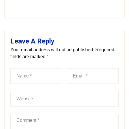
Leave A Reply
Your email address will not be published.
Required
fields are marked
*